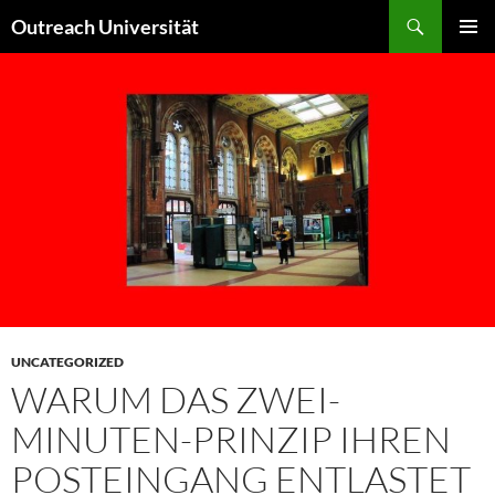
Skip
Search
Outreach Universität
to
PRIMAR
content
MENU
UNCATEGORIZED
WARUM DAS ZWEI-
MINUTEN-PRINZIP IHREN
POSTEINGANG ENTLASTET